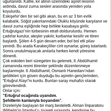
uğurlanırdı. Kafile, kır atının üzerindeki aşiret reisinin
ardında, davul zurna sesleri arasında yeniden yola
koyulurdu.
Eskişehir’den bir sel gibi akan, bu en az 3 bin evlik
kalabalık, Söğüt yakınlarındaki Oluklu köyünde karşılanır ve
davul zurna eşliğinde hep birlikte kasabaya girilir,
Ertuğrulgazi’nin türbesinin etrafı doldurulurdu. Hemen
çadırlar kurulur, ateşler yakılır, kurbanlar kesilir ve tören
başlardı. Şölen 4-5 gün devam eder, bol bol etli pilav
yenirdi. Bu arada Karakeçililer cirit oynarlar, güreş tutarlardı.
Sonra unutulmayacak anılarla herkes kendi yöresine
dönerdi.
Çok eskiden beri süregelen bu gelenek, II. Abdülhamit
zamanında resmi törenler şeklinde düzenlenmeye
başlanmıştır. II. Abdülhamit, Osmanlı Hanedanı’ndan
geldikleri için güven duyduğu bu aşiretin gençlerinden,
“Ertuğrul Alayı”nı kurdu. Bunları saray muhafızı olarak
görevlendirdi.
Onlar için:
“Ertuğrul ocağında uyandım.
Şehitlerin kanlarıyla boyandım”.
Dizeleriyle başlayan bir marş besteletti. Alman İmparatoru
Wilhelm’in İstanbul’u ziyareti sırasında, kendisine bu