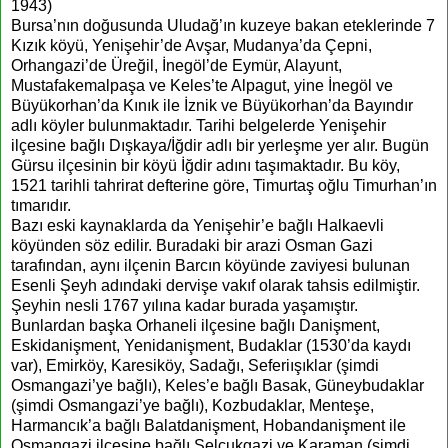
1943)
Bursa’nın doğusunda Uludağ’ın kuzeye bakan eteklerinde 7
Kızık köyü, Yenişehir’de Avşar, Mudanya’da Çepni,
Orhangazi’de Üreğil, İnegöl’de Eymür, Alayunt,
Mustafakemalpaşa ve Keles’te Alpagut, yine İnegöl ve
Büyükorhan’da Kınık ile İznik ve Büyükorhan’da Bayındır
adlı köyler bulunmaktadır. Tarihi belgelerde Yenişehir
ilçesine bağlı Dışkaya/İğdir adlı bir yerleşme yer alır. Bugün
Gürsu ilçesinin bir köyü İğdir adını taşımaktadır. Bu köy,
1521 tarihli tahrirat defterine göre, Timurtaş oğlu Timurhan’ın
tımarıdır.
Bazı eski kaynaklarda da Yenişehir’e bağlı Halkaevli
köyünden söz edilir. Buradaki bir arazi Osman Gazi
tarafından, aynı ilçenin Barcın köyünde zaviyesi bulunan
Esenli Şeyh adındaki dervişe vakıf olarak tahsis edilmiştir.
Şeyhin nesli 1767 yılına kadar burada yaşamıştır.
Bunlardan başka Orhaneli ilçesine bağlı Danişment,
Eskidanişment, Yenidanişment, Budaklar (1530’da kaydı
var), Emirköy, Karesiköy, Sadağı, Seferiışıklar (şimdi
Osmangazi’ye bağlı), Keles’e bağlı Basak, Güneybudaklar
(şimdi Osmangazi’ye bağlı), Kozbudaklar, Menteşe,
Harmancık’a bağlı Balatdanişment, Hobandanişment ile
Osmangazi ilçesine bağlı Selçukgazi ve Karaman (şimdi