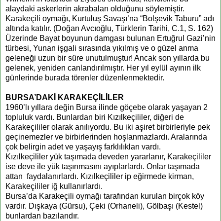
alaydaki askerlerin akrabaları olduğunu söylemiştir.
Karakeçili oymağı, Kurtuluş Savaşı’na “Bolşevik Taburu” adı
altında katılır. (Doğan Avcıoğlu, Türklerin Tarihi, C.1, S. 162)
Üzerinde Bayat boyunun damgası bulunan Ertuğrul Gazi’nin
türbesi, Yunan işgali sırasında yıkılmış ve o güzel anma
geleneği uzun bir süre unutulmuştur! Ancak son yıllarda bu
gelenek, yeniden canlandırılmıştır. Her yıl eylül ayının ilk
günlerinde burada törenler düzenlenmektedir.
BURSA’DAKİ KARAKEÇİLİLER
1960’lı yıllara değin Bursa ilinde göçebe olarak yaşayan 2
topluluk vardı. Bunlardan biri Kızılkeçililer, diğeri de
Karakeçililer olarak anılıyordu. Bu iki aşiret birbirleriyle pek
geçinemezler ve birbirlerinden hoşlanmazlardı. Aralarında
çok belirgin adet ve yaşayış farklılıkları vardı.
Kızılkeçililer yük taşımada deveden yararlanır, Karakeçililer
ise deve ile yük taşınmasını ayıplarlardı. Onlar taşımada
attan faydalanırlardı. Kızılkeçililer ip eğirmede kirman,
Karakeçililer iğ kullanırlardı.
Bursa’da Karakeçili oymağı tarafından kurulan birçok köy
vardır. Dışkaya (Gürsu), Çeki (Orhaneli), Gölbaşı (Kestel)
bunlardan bazılarıdır.