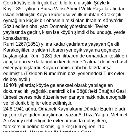
Çeki köyüyle ilgili çok özel bilgilere ulaştık. Şöyle ki:
Köy, 1851 yılında Bursa Valisi Ahmet Vefik Paşa tarafından
iskan edilmiştir. Köyün kurucusu ve ilk muhtarı Karakeçili
oymağının küçük bir obasının reisi olan İbrahim Kâhya’dır.
Sözü edilen oba, yazı Domaniç yöresindeki Tevlez
yaylasında geçirir, kışın ise köyün şimdiki bulunduğu yerde
konaklarmış.
Rumi 1267(1851) yılına kadar çadırlarda yaşayan Çekili
Karakeçililer, o yıldan itibaren yerleşik yaşama geçmeye
başlamışlar. Rumi 1281’den itibaren de ormandan kestikleri
ağaçlardan ve dallarından kendilerine “çatma” denilen basit
evler yapmışlardır. Köyün camisi dahi bu tarzda inşa
edilmiştir. (Eskiden Rumeli’nin bazı yerlerindeki Türk evleri
de böyleydi!)
1940’lı yıllarda; köyde geleneksel olarak yapılagelen
dokumacılık, yağcılık, demircilik ile Söğüt’teki Ertuğrul Gazi
türbesi çevresinde düzenlenen panayır hakkında etnografik
ve folklorik bilgiler elde edilmiştir.
24.8.1941 günü, Orhaneli Kaymakamı Dündar Egeli ile adı
geçen köye giden araştırmacı-yazar A. Rıza Yalgın, Mehmet
Ali Aybey rehberliğinde evler arasında dolaşırken,
“öreke”sini beline takmış, iğle keçi kılı eğiren 110