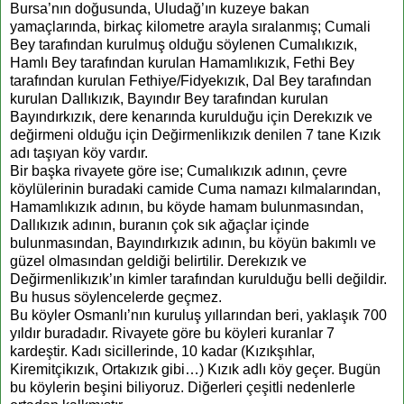
Bursa’nın doğusunda, Uludağ’ın kuzeye bakan
yamaçlarında, birkaç kilometre arayla sıralanmış; Cumali
Bey tarafından kurulmuş olduğu söylenen Cumalıkızık,
Hamlı Bey tarafından kurulan Hamamlıkızık, Fethi Bey
tarafından kurulan Fethiye/Fidyekızık, Dal Bey tarafından
kurulan Dallıkızık, Bayındır Bey tarafından kurulan
Bayındırkızık, dere kenarında kurulduğu için Derekızık ve
değirmeni olduğu için Değirmenlikızık denilen 7 tane Kızık
adı taşıyan köy vardır.
Bir başka rivayete göre ise; Cumalıkızık adının, çevre
köylülerinin buradaki camide Cuma namazı kılmalarından,
Hamamlıkızık adının, bu köyde hamam bulunmasından,
Dallıkızık adının, buranın çok sık ağaçlar içinde
bulunmasından, Bayındırkızık adının, bu köyün bakımlı ve
güzel olmasından geldiği belirtilir. Derekızık ve
Değirmenlikızık’ın kimler tarafından kurulduğu belli değildir.
Bu husus söylencelerde geçmez.
Bu köyler Osmanlı’nın kuruluş yıllarından beri, yaklaşık 700
yıldır buradadır. Rivayete göre bu köyleri kuranlar 7
kardeştir. Kadı sicillerinde, 10 kadar (Kızıkşıhlar,
Kiremitçikızık, Ortakızık gibi…) Kızık adlı köy geçer. Bugün
bu köylerin beşini biliyoruz. Diğerleri çeşitli nedenlerle