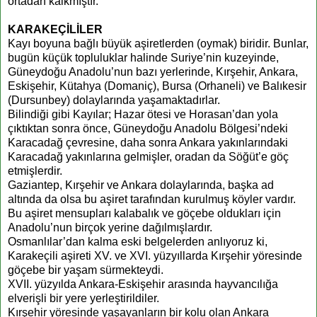
ortadan kalkmıştır.
KARAKEÇİLİLER
Kayı boyuna bağlı büyük aşiretlerden (oymak) biridir. Bunlar,
bugün küçük topluluklar halinde Suriye’nin kuzeyinde,
Güneydoğu Anadolu’nun bazı yerlerinde, Kırşehir, Ankara,
Eskişehir, Kütahya (Domaniç), Bursa (Orhaneli) ve Balıkesir
(Dursunbey) dolaylarında yaşamaktadırlar.
Bilindiği gibi Kayılar; Hazar ötesi ve Horasan’dan yola
çıktıktan sonra önce, Güneydoğu Anadolu Bölgesi’ndeki
Karacadağ çevresine, daha sonra Ankara yakınlarındaki
Karacadağ yakınlarına gelmişler, oradan da Söğüt’e göç
etmişlerdir.
Gaziantep, Kırşehir ve Ankara dolaylarında, başka ad
altında da olsa bu aşiret tarafından kurulmuş köyler vardır.
Bu aşiret mensupları kalabalık ve göçebe oldukları için
Anadolu’nun birçok yerine dağılmışlardır.
Osmanlılar’dan kalma eski belgelerden anlıyoruz ki,
Karakeçili aşireti XV. ve XVI. yüzyıllarda Kırşehir yöresinde
göçebe bir yaşam sürmekteydi.
XVII. yüzyılda Ankara-Eskişehir arasında hayvancılığa
elverişli bir yere yerleştirildiler.
Kırşehir yöresinde yaşayanların bir kolu olan Ankara