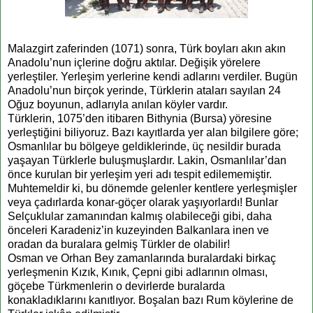
Malazgirt zaferinden (1071) sonra, Türk boyları akın akın
Anadolu’nun içlerine doğru aktılar. Değişik yörelere
yerleştiler. Yerleşim yerlerine kendi adlarını verdiler. Bugün
Anadolu’nun birçok yerinde, Türklerin ataları sayılan 24
Oğuz boyunun, adlarıyla anılan köyler vardır.
Türklerin, 1075’den itibaren Bithynia (Bursa) yöresine
yerleştiğini biliyoruz. Bazı kayıtlarda yer alan bilgilere göre;
Osmanlılar bu bölgeye geldiklerinde, üç nesildir burada
yaşayan Türklerle buluşmuşlardır. Lakin, Osmanlılar’dan
önce kurulan bir yerleşim yeri
adı tespit edilememiştir.
Muhtemeldir ki, bu dönemde gelenler kentlere yerleşmişler
veya çadırlarda konar-göçer olarak yaşıyorlardı! Bunlar
Selçuklular zamanından kalmış olabileceği gibi, daha
önceleri Karadeniz’in kuzeyinden Balkanlara inen ve
oradan da buralara gelmiş Türkler de olabilir!
Osman ve Orhan Bey zamanlarında buralardaki birkaç
yerleşmenin Kızık, Kınık, Çepni gibi adlarının olması,
göçebe Türkmenlerin o devirlerde buralarda
konakladıklarını kanıtlıyor. Boşalan bazı Rum köylerine de