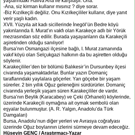
yaşlarındaki Havva Ana ile karşılaşır. Ona:
-Ana, siz kirman kullanır mısınız ? diye sorar.
-Biz Kızılkeçili değiliz. Onu Kızılkeçililer kullanır, diye yanıt
verir yaşlı kadın.
XVII. Yüzyıla ait kadı sicillerinde İnegöl’ün Bedre köyü
yakınlarında II. Murat’ın vakfı olan Karakeçe adlı bir Yörük
mezrasından söz edilir. Burada yaşayanların da Karakeçili
aşiretinden olduğu sanılıyor!
Bursa’nın Osmangazi ilçesine bağlı, I. Murat zamanında
vakıf köyü olan Selçukgazi halkının da bu aşiretten olduğu
söylenir.
Karakeçililer’den bir bölümü Balıkesir’in Dursunbey ilçesi
civarında yaşamaktadırlar. Bunlar yazın Domaniç
taraflarındaki yaylalara göçerler. Yarı göçebe bir yaşam
sürerler. 2 bin yıllık Oğuz geleneğini sürdürürler. Domaniç
civarında yerleşik yaşam süren Karakeçililer de vardır.
Bursa’nın Beylik (Karacabey) ve Çeki (Orhaneli) köylerinde,
üzerinde Karakeçili oymağına ait oymak sembolü olan
eşyalar bulunmuştur. (A. R. Yalgın, Anadolu’da Türk
Damgaları)
Bursa, Anadolu’nun diğer yerleri ve Avrasya coğrafyası
üzerinde Oğuz boylarının izlerini sürmeye devam edeceğiz.
Hüseyin GENÇ / Araştırmacı-Yazar