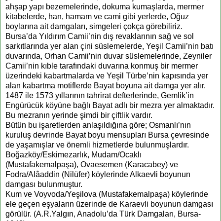
ahşap yapı bezemelerinde, dokuma kumaşlarda, mermer
kitabelerde, han, hamam ve cami gibi yerlerde, Oğuz
boylarına ait damgaları, simgeleri çokça görebiliriz.
Bursa’da Yıldırım Camii’nin dış revaklarının sağ ve sol
sarkıtlarında yer alan çini süslemelerde, Yeşil Camii’nin batı
duvarında, Orhan Camii’nin duvar süslemelerinde, Zeyniler
Camii’nin kıble tarafındaki duvarına konmuş bir mermer
üzerindeki kabartmalarda ve Yeşil Türbe’nin kapısında yer
alan kabartma motiflerde Bayat boyuna ait damga yer alır.
1487 ile 1573 yıllarının tahrirat defterlerinde, Gemlik’in
Engürücük köyüne bağlı Bayat adlı bir mezra yer almaktadır.
Bu mezranın yerinde şimdi bir çiftlik vardır.
Bütün bu işaretlerden anlaşıldığına göre; Osmanlı’nın
kuruluş devrinde Bayat boyu mensupları Bursa çevresinde
de yaşamışlar ve önemli hizmetlerde bulunmuşlardır.
Boğazköy/Eskimezarlık, Mudam/Ocaklı
(Mustafakemalpaşa), Ovaesemen (Karacabey) ve
Fodra/Alâaddin (Nilüfer) köylerinde Alkaevli boyunun
damgası bulunmuştur.
Kum ve Voyvoda/Yeşilova (Mustafakemalpaşa) köylerinde
ele geçen eşyaların üzerinde de Karaevli boyunun damgası
görülür. (A.R.Yalgın, Anadolu’da Türk Damgaları, Bursa-