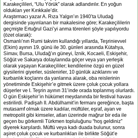
Karakeçilileri, “Ulu Yörük” olarak adlandırılır. En yoğun
oldukları yer Kırıkkale’dir.
Araştırmacı yazar A. Rıza Yalgın’ın 1940’ta Uludağ
dergisinde yayınlanan bir makalesine göre; Karakeçililerin
geçmişte Ertuğrul Gazi’yi anma törenleri şöyle yapılıyordu
(özet olarak):
Osmanlı’nın Rumi takvim kullandığı yıllarda, Teşrinievvel
(Ekim) ayının 19. günü ile 30. günleri arasında Kütahya,
Simav, Bursa, Uludağ’ın güneyi, İznik, Kocaeli, Eskişehir,
Söğüt ve Sakarya dolaylarında göçer veya yarı yerleşik
olarak yaşayan Karakeçililer; kendilerine özgü en güzel
giysilerini giyerler, süslenirler, 10 günlük azıklarını ve
kurbanlık koçlarını da yanlarına alarak, oba reislerinin
yönetiminde Eskişehir’e gitmek üzere çoluk çocuk yollara
düşerler ve I. Teşrin ayının 31’inde orada toplanmış olurlardı.
O gün Eskişehir’in hükümet meydanında bir festival havası
estirilirdi. Padişah II. Abdülhamit’in fermanı gereğince, başta
mutasarrıf olmak üzere kadılar, müftüler, eşraf, ayan ve
metropolit gibi kimseler, atları üzerinde mağrur bir eda ile
geçen bu görkemli Türkmen topluluğunu “hoş geldiniz”
diyerek karşılardı. Müftü veya kadı duada bulunur, sonra
aşiret çoluk çocuk ve kurbanlıkları ile birlikte Söğüt’e