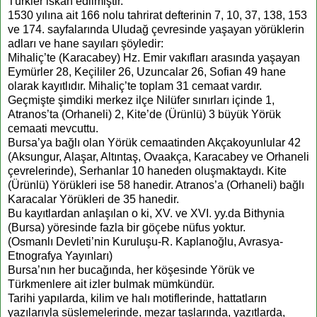
Türkler iskân edilmiştir.
1530 yılına ait 166 nolu tahrirat defterinin 7, 10, 37, 138, 153
ve 174. sayfalarında Uludağ çevresinde yaşayan yörüklerin
adları ve hane sayıları şöyledir:
Mihaliç’te (Karacabey) Hz. Emir vakıfları arasında yaşayan
Eymürler 28, Keçililer 26, Uzuncalar 26, Sofian 49 hane
olarak kayıtlıdır. Mihaliç’te toplam 31 cemaat vardır.
Geçmişte şimdiki merkez ilçe Nilüfer sınırları içinde 1,
Atranos’ta (Orhaneli) 2, Kite’de (Ürünlü) 3 büyük Yörük
cemaati mevcuttu.
Bursa’ya bağlı olan Yörük cemaatinden Akçakoyunlular 42
(Aksungur, Alaşar, Altıntaş, Ovaakça, Karacabey ve Orhaneli
çevrelerinde), Serhanlar 10 haneden oluşmaktaydı. Kite
(Ürünlü) Yörükleri ise 58 hanedir. Atranos’a (Orhaneli) bağlı
Karacalar Yörükleri de 35 hanedir.
Bu kayıtlardan anlaşılan o ki, XV. ve XVI. yy.da Bithynia
(Bursa) yöresinde fazla bir göçebe nüfus yoktur.
(Osmanlı Devleti’nin Kuruluşu-R. Kaplanoğlu, Avrasya-
Etnografya Yayınları)
Bursa’nın her bucağında, her köşesinde Yörük ve
Türkmenlere ait izler bulmak mümkündür.
Tarihi yapılarda, kilim ve halı motiflerinde, hattatların
yazılarıyla süslemelerinde, mezar taşlarında, yazıtlarda,