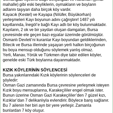
mahalle) gibi eski beyliklerin, oymakların ve boyların
adlarını taşıyan daha birçok köy vardır.
Kayacık (Kestel) ve Kayapa (Nilüfer, Büyükorhan)
yerleşmeleri Kayı boyunun adını çağrıştırır! 1487 yılı
kayıtlarında, İnegöl’e bağlı Kayı adlı bir köy bulunmaktadır.
Kayıların, 2 ok ve bir yaydan oluşan damgaları, Bursa
çevresinde ele geçen bazı eşyalar üzerinde görülmüştür.
Osmanlı Devleti’ni kuranlar Kayı boyundan geldiklerinden,
Bilecik ve Bursa illerinde yaşayan yerli halkın birçoğunun
bu boya mensup olduğunu söylemek yanlış olmaz.
Yerli, Manav, Yörük ve Türkmen diye tabir edilen köyler,
genelde eski Türk boylarına dayanmaktadır.
KIZIK KÖYLERİNİN SÖYLENCESİ
Bursa yakınlarındaki Kızık köylerinin söylenceleri de
şöyledir:
Osman Gazi zamanında Bursa çevresine yerleşmek isteyen
Kızık boyu mensuplarına, Karakeçililer engel olmak ister.
Bunun üzerine Osman Gazi Karakeçililer’den 7 güzel kızı,
Kızıklar’dan 7 delikanlıyla evlendirir. Böylece barış sağlanır.
Bu 7 ailenin her biri ayrı bir yere yerleşir. Zamanla
bunlardan 7 köy oluşur.